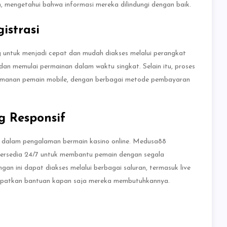
mengetahui bahwa informasi mereka dilindungi dengan baik.
istrasi
 untuk menjadi cepat dan mudah diakses melalui perangkat
an memulai permainan dalam waktu singkat. Selain itu, proses
yamanan pemain mobile, dengan berbagai metode pembayaran
 Responsif
 dalam pengalaman bermain kasino online. Medusa88
tersedia 24/7 untuk membantu pemain dengan segala
an ini dapat diakses melalui berbagai saluran, termasuk live
dapatkan bantuan kapan saja mereka membutuhkannya.