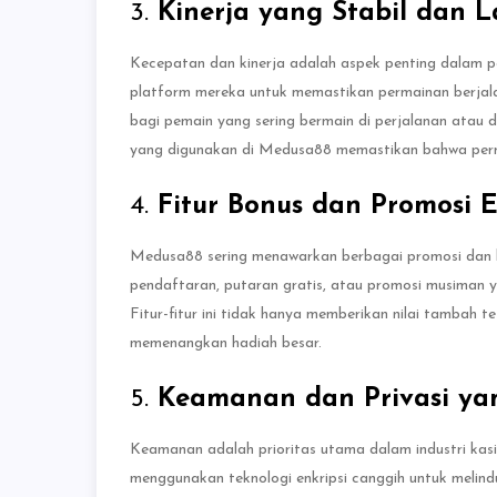
3.
Kinerja yang Stabil dan 
Kecepatan dan kinerja adalah aspek penting dalam
platform mereka untuk memastikan permainan berjala
bagi pemain yang sering bermain di perjalanan atau di
yang digunakan di Medusa88 memastikan bahwa permai
4.
Fitur Bonus dan Promosi E
Medusa88 sering menawarkan berbagai promosi dan bo
pendaftaran, putaran gratis, atau promosi musiman
Fitur-fitur ini tidak hanya memberikan nilai tambah
memenangkan hadiah besar.
5.
Keamanan dan Privasi ya
Keamanan adalah prioritas utama dalam industri kasin
menggunakan teknologi enkripsi canggih untuk melindu