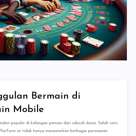
ggulan Bermain di
in Mobile
emakin populer di kalangan pemain dari seluruh dunia. Salah satu
Platform ini tidak hanya menawarkan berbagai permainan