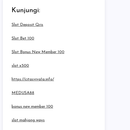
Kunjungi:
Slot Deposit Qris
Slot Bet 100
Slot Bonus New Member 100
slot x500
https://citasviva1a.info/
MEDUSA88
bonus new member 100
slot mahjong ways