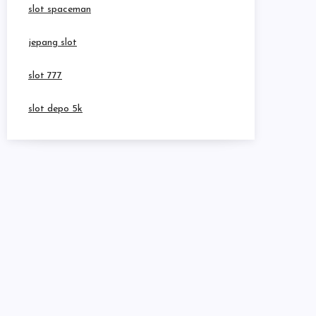
slot spaceman
jepang slot
slot 777
slot depo 5k