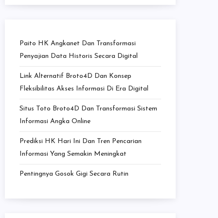
Paito HK Angkanet Dan Transformasi
Penyajian Data Historis Secara Digital
Link Alternatif Broto4D Dan Konsep
Fleksibilitas Akses Informasi Di Era Digital
Situs Toto Broto4D Dan Transformasi Sistem
Informasi Angka Online
Prediksi HK Hari Ini Dan Tren Pencarian
Informasi Yang Semakin Meningkat
Pentingnya Gosok Gigi Secara Rutin