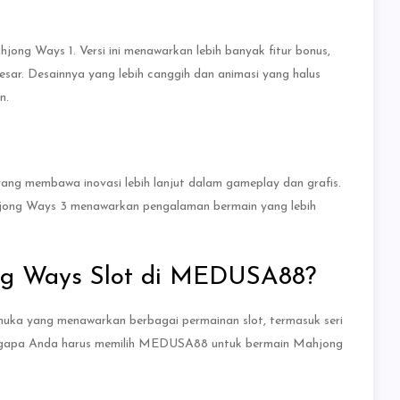
ong Ways 1. Versi ini menawarkan lebih banyak fitur bonus,
esar. Desainnya yang lebih canggih dan animasi yang halus
n.
 yang membawa inovasi lebih lanjut dalam gameplay dan grafis.
ahjong Ways 3 menawarkan pengalaman bermain yang lebih
g Ways Slot di MEDUSA88?
muka yang menawarkan berbagai permainan slot, termasuk seri
ngapa Anda harus memilih MEDUSA88 untuk bermain Mahjong