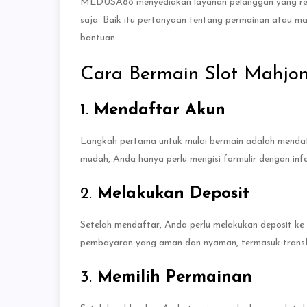
MEDUSA88 menyediakan layanan pelanggan yang res
saja. Baik itu pertanyaan tentang permainan atau ma
bantuan.
Cara Bermain Slot Mahj
1.
Mendaftar Akun
Langkah pertama untuk mulai bermain adalah menda
mudah, Anda hanya perlu mengisi formulir dengan inf
2.
Melakukan Deposit
Setelah mendaftar, Anda perlu melakukan deposit
pembayaran yang aman dan nyaman, termasuk transfe
3.
Memilih Permainan