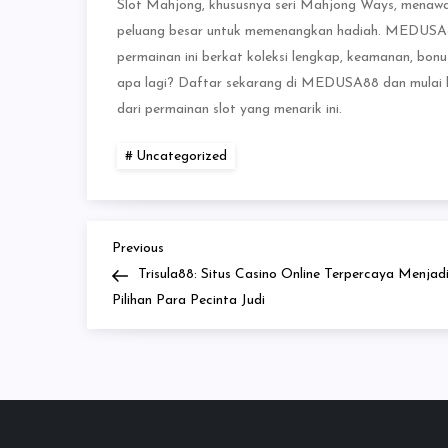
Slot Mahjong, khususnya seri Mahjong Ways, menaw
peluang besar untuk memenangkan hadiah. MEDUSA8
permainan ini berkat koleksi lengkap, keamanan, bonu
apa lagi? Daftar sekarang di MEDUSA88 dan mulai 
dari permainan slot yang menarik ini.
Uncategorized
Previous
Navigasi
Previous
Post
Trisula88: Situs Casino Online Terpercaya Menjad
pos
Pilihan Para Pecinta Judi