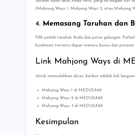
Setelah saldo akun Anda terisi, pergi ke bagian slot 
(Mahjong Ways 1, Mahjong Ways 2, atau Mahjong Wa
4.
Memasang Taruhan dan B
Pilih jumlah taruhan Anda dan putar gulungan. Perha
kombinasi tertentu dapat memicu bonus dan putaran 
Link Mahjong Ways di 
Untuk memudahkan akses, berikut adalah link langs
Mahjong Ways 1 di MEDUSA88
Mahjong Ways 2 di MEDUSA88
Mahjong Ways 3 di MEDUSA88
Kesimpulan