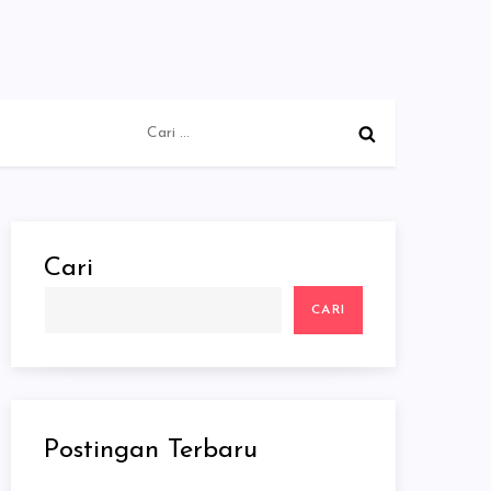
Cari
untuk:
Cari
CARI
Postingan Terbaru