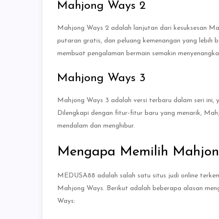
Mahjong Ways 2
Mahjong Ways 2 adalah lanjutan dari kesuksesan Mahj
putaran gratis, dan peluang kemenangan yang lebih b
membuat pengalaman bermain semakin menyenangka
Mahjong Ways 3
Mahjong Ways 3 adalah versi terbaru dalam seri ini,
Dilengkapi dengan fitur-fitur baru yang menarik, M
mendalam dan menghibur.
Mengapa Memilih Mahjon
MEDUSA88 adalah salah satu situs judi online terke
Mahjong Ways. Berikut adalah beberapa alasan me
Ways: