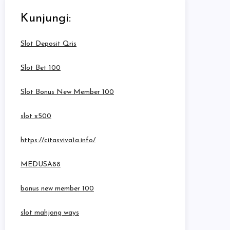
Kunjungi:
Slot Deposit Qris
Slot Bet 100
Slot Bonus New Member 100
slot x500
https://citasviva1a.info/
MEDUSA88
bonus new member 100
slot mahjong ways