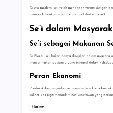
Di era modern, se’i telah mendapat variasi dengan 
mempertahankan esensi tradisional dari rasa asli.
Se’i dalam Masyarak
Se’i sebagai Makanan Se
Di Flores, se’i bukan hanya disajikan dalam upacara 
mencerminkan posisinya yang integral dalam kehidup
Peran Ekonomi
Produksi dan penjualan se’i memberikan kontribusi ek
kuliner, se’i juga menarik minat wisatawan yang berku
kuliner