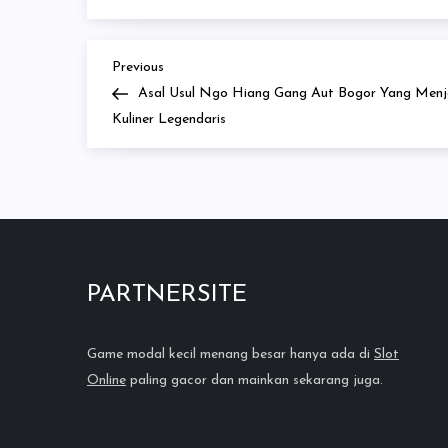
Previous
Navigasi
Previous
Post
Asal Usul Ngo Hiang Gang Aut Bogor Yang Menj
pos
Kuliner Legendaris
PARTNERSITE
Game modal kecil menang besar hanya ada di
Slot
Online
paling gacor dan mainkan sekarang juga.