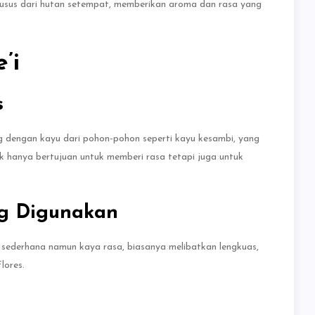
usus dari hutan setempat, memberikan aroma dan rasa yang
’i
s
 dengan kayu dari pohon-pohon seperti kayu kesambi, yang
ak hanya bertujuan untuk memberi rasa tetapi juga untuk
g Digunakan
sederhana namun kaya rasa, biasanya melibatkan lengkuas,
lores.