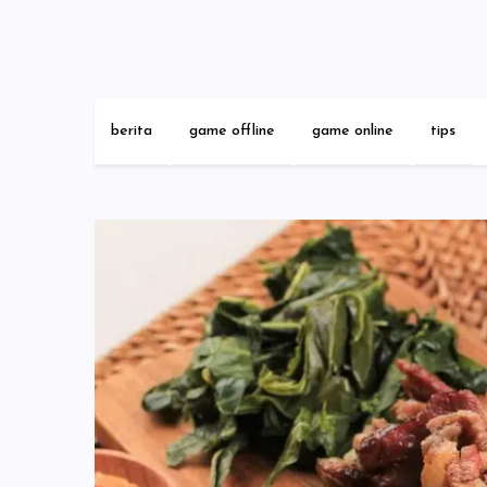
Skip
to
content
Masaharusato
berita
game offline
game online
tips