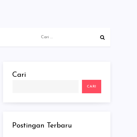
Cari
untuk:
Cari
CARI
Postingan Terbaru