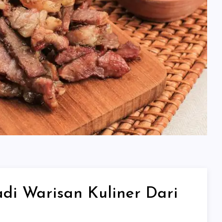
adi Warisan Kuliner Dari