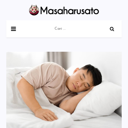
Skip
to
content
Masaharusato
Cari
untuk: