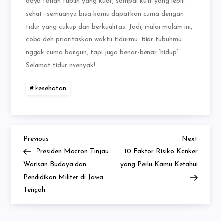
daya tahan tubuh yang kuat, sampai kulit yang lebih
sehat—semuanya bisa kamu dapatkan cuma dengan
tidur yang cukup dan berkualitas. Jadi, mulai malam ini,
coba deh prioritaskan waktu tidurmu. Biar tubuhmu
nggak cuma bangun, tapi juga benar-benar ‘hidup’.
Selamat tidur nyenyak!
kesehatan
Previous
Next
Navigasi
Previous
Next
Post
Post
Presiden Macron Tinjau
10 Faktor Risiko Kanker
pos
Warisan Budaya dan
yang Perlu Kamu Ketahui
Pendidikan Militer di Jawa
Tengah