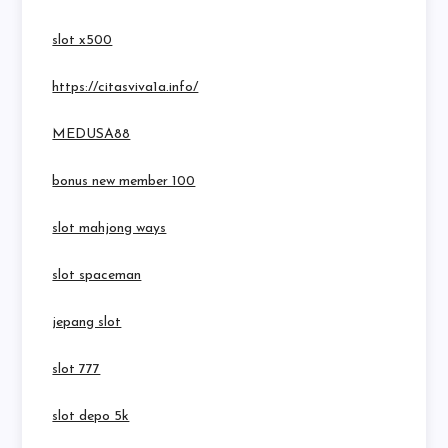
slot x500
https://citasviva1a.info/
MEDUSA88
bonus new member 100
slot mahjong ways
slot spaceman
jepang slot
slot 777
slot depo 5k