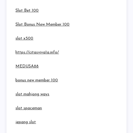
Slot Bet 100
Slot Bonus New Member 100
slot x500
https://citasviva1a.info/
MEDUSA88
bonus new member 100
slot mahjong ways
slot spaceman
jepang slot