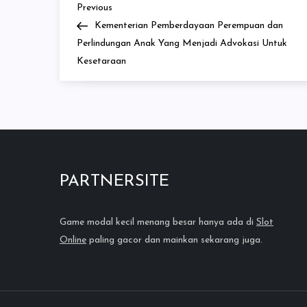
Previous
Navigasi
Previous
Post
Kementerian Pemberdayaan Perempuan dan
pos
Perlindungan Anak Yang Menjadi Advokasi Untuk
Kesetaraan
PARTNERSITE
Game modal kecil menang besar hanya ada di
Slot
Online
paling gacor dan mainkan sekarang juga.