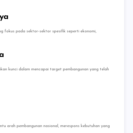
ya
 fokus pada sektor-sektor spesifik seperti ekonomi,
a
akan kunci dalam mencapai target pembangunan yang telah
ntu arah pembangunan nasional, merespons kebutuhan yang