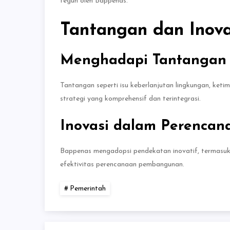
teguh oleh Bappenas.
Tantangan dan Inova
Menghadapi Tantangan
Tantangan seperti isu keberlanjutan lingkungan, ket
strategi yang komprehensif dan terintegrasi.
Inovasi dalam Perencan
Bappenas mengadopsi pendekatan inovatif, termasuk 
efektivitas perencanaan pembangunan.
Pemerintah