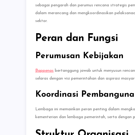
sebagai pengarah dan perumus rencana strategis pe
dalam merancang dan mengkoordinasikan pelaksanaan
sektor.
Peran dan Fungsi
Perumusan Kebijakan
Bappenas
bertanggung jawab untuk menyusun rencan
selaras dengan visi pemerintahan dan aspirasi masyar
Koordinasi Pembanguna
Lembaga ini memainkan peran penting dalam mengko
kementerian dan lembaga pemerintah, serta dengan p
Struktur Organisasi