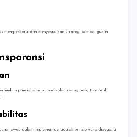
us memperbarui dan menyesuaikan strategi pembangunan
nsparansi
an
inkan prinsip-prinsip pengelolaan yang baik, termasuk
r.
bilitas
gung jawab dalam implementasi adalah prinsip yang dipegang