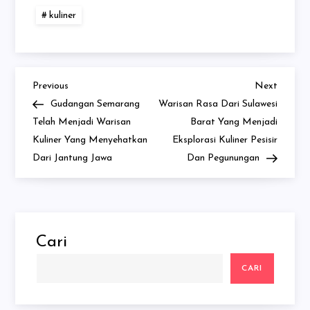
kuliner
Previous
Next
Navigasi
Previous
Next
Post
Post
Gudangan Semarang
Warisan Rasa Dari Sulawesi
pos
Telah Menjadi Warisan
Barat Yang Menjadi
Kuliner Yang Menyehatkan
Eksplorasi Kuliner Pesisir
Dari Jantung Jawa
Dan Pegunungan
Cari
CARI