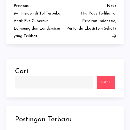
Previous
Next
Navigasi
Previous
Next
Post
Post
Insiden di Tol Terpeka:
Hiu Paus Terlihat di
pos
Anak Eks Gubernur
Perairan Indonesia,
Lampung dan Landcruiser
Pertanda Ekosistem Sehat?
yang Terlibat
Cari
CARI
Postingan Terbaru