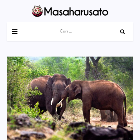
Skip
to
content
Masaharusato
Cari
untuk: