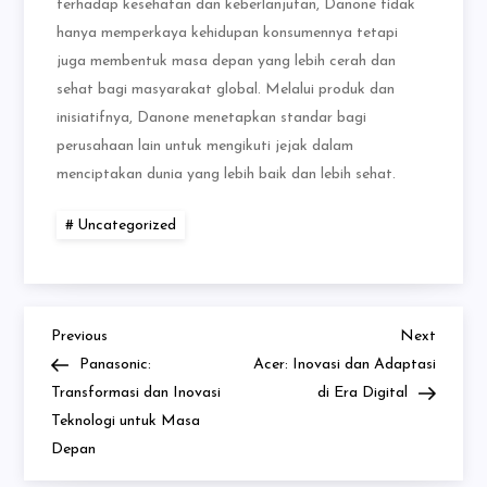
terhadap kesehatan dan keberlanjutan, Danone tidak
hanya memperkaya kehidupan konsumennya tetapi
juga membentuk masa depan yang lebih cerah dan
sehat bagi masyarakat global. Melalui produk dan
inisiatifnya, Danone menetapkan standar bagi
perusahaan lain untuk mengikuti jejak dalam
menciptakan dunia yang lebih baik dan lebih sehat.
Uncategorized
Previous
Next
Navigasi
Previous
Next
Post
Post
Panasonic:
Acer: Inovasi dan Adaptasi
pos
Transformasi dan Inovasi
di Era Digital
Teknologi untuk Masa
Depan