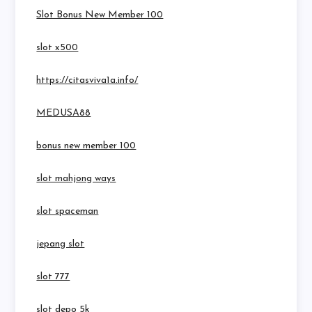
Slot Bonus New Member 100
slot x500
https://citasviva1a.info/
MEDUSA88
bonus new member 100
slot mahjong ways
slot spaceman
jepang slot
slot 777
slot depo 5k