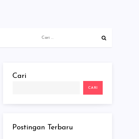
Cari
untuk:
Cari
CARI
Postingan Terbaru