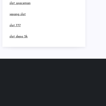
slot spaceman
jepang slot
slot 777
slot depo 5k