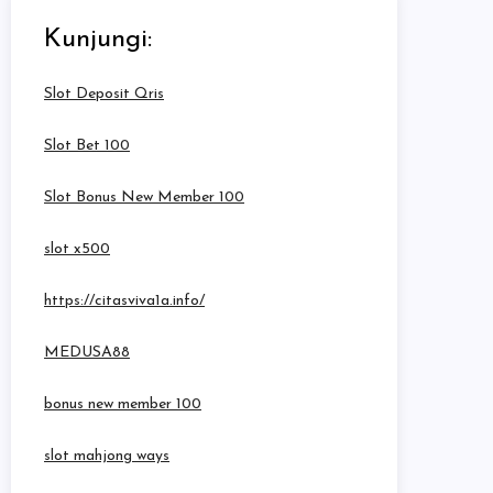
Kunjungi:
Slot Deposit Qris
Slot Bet 100
Slot Bonus New Member 100
slot x500
https://citasviva1a.info/
MEDUSA88
bonus new member 100
slot mahjong ways