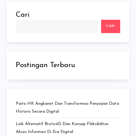
Cari
CARI
Postingan Terbaru
Paito HK Angkanet Dan Transformasi Penyajian Data
Historis Secara Digital
Link Alternatif Broto4D Dan Konsep Fleksibilitas
Akses Informasi Di Era Digital