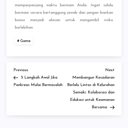
memperpanjang waktu bermain Anda. Ingat selalu
bermain secara bertanggung jawab dan jangan biarkan
bonus menjadi alasan untuk mengambil risiko
berlebihan.
Game
Previous
Next
Navigasi
Previous
Next
Post
Post
5 Langkah Awal Jika
Membangun Kesadaran
pos
Pankreas Mulai Bermasalah
Berlalu Lintas di Kelurahan
Semaki: Kolaborasi dan
Edukasi untuk Keamanan
Bersama