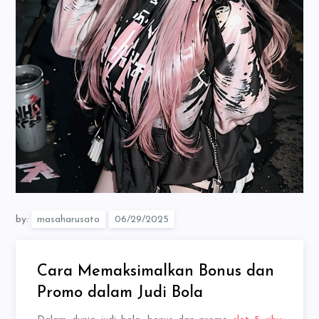
by:
masaharusato
Cara Memaksimalkan Bonus dan
Promo dalam Judi Bola