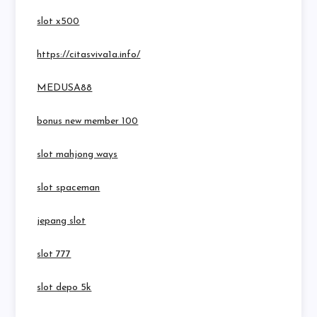
slot x500
https://citasviva1a.info/
MEDUSA88
bonus new member 100
slot mahjong ways
slot spaceman
jepang slot
slot 777
slot depo 5k