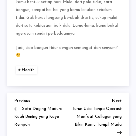
kamu bentuk setiap hari. Mulai dari pola tidur, cara
bangun, sampai hal-hal yang kamu lakukan sebelum
tidur. Gak harus langsung berubah drastis, cukup mulai
dari satu kebiasaan baik dulu. Lama-lama, kamu bakal
ngerasain sendiri perbedaannya.
Jadi, siap bangun tidur dengan semangat dan senyum?
Health
Previous
Next
Navigasi
Previous
Next
Post
Post
Soto Daging Madura:
Turun Usia Tanpa Operasi:
pos
Kuah Bening yang Kaya
Manfaat Collagen yang
Rempah
Bikin Kamu Tampil Muda