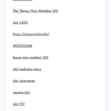
Slot Bonus New Member 100
slot x500
https://citasviva1a.info/
MEDUSA88
bonus new member 100
slot mahjong ways
slot spaceman
jepang slot
slot 777