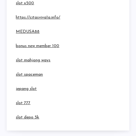
slot x500
https://citasviva1a.info/
MEDUSA88
bonus new member 100
slot mahjong ways
slot spaceman
jepang slot
slot 777
slot depo 5k