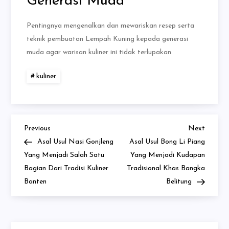
Generasi Muda
Pentingnya mengenalkan dan mewariskan resep serta
teknik pembuatan Lempah Kuning kepada generasi
muda agar warisan kuliner ini tidak terlupakan.
kuliner
Previous
Next
Navigasi
Previous
Next
Post
Post
Asal Usul Nasi Gonjleng
Asal Usul Bong Li Piang
pos
Yang Menjadi Salah Satu
Yang Menjadi Kudapan
Bagian Dari Tradisi Kuliner
Tradisional Khas Bangka
Banten
Belitung