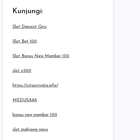
Kunjungi:
Slot Deposit Qris
Slot Bet 100
Slot Bonus New Member 100
slot x500
https://citasviva1a.info/
MEDUSA88
bonus new member 100
slot mahjong ways