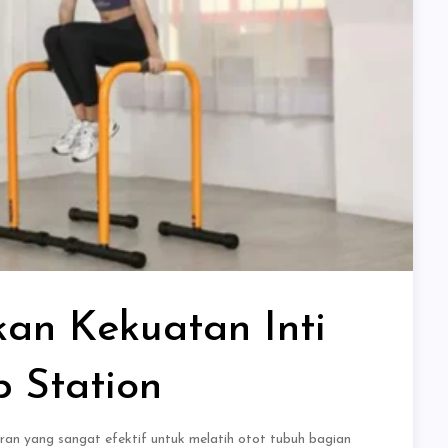
an Kekuatan Inti
 Station
an yang sangat efektif untuk melatih otot tubuh bagian