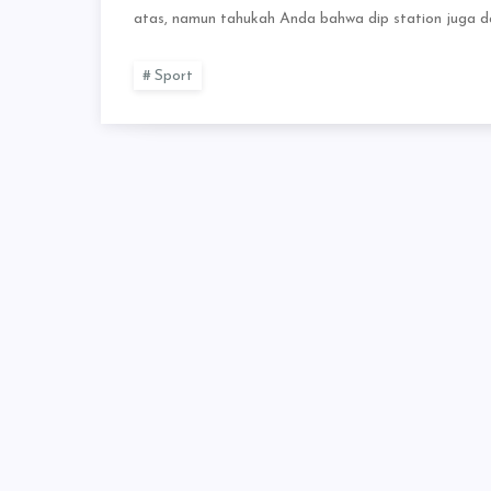
atas, namun tahukah Anda bahwa dip station juga 
Sport