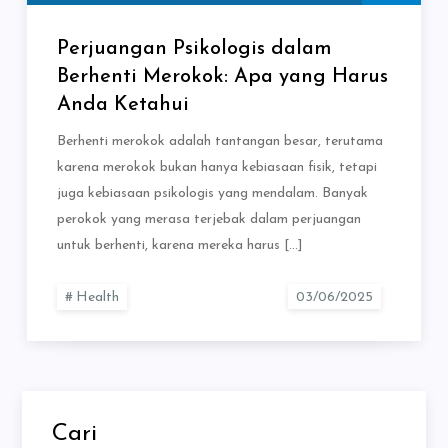
Perjuangan Psikologis dalam
Berhenti Merokok: Apa yang Harus
Anda Ketahui
Berhenti merokok adalah tantangan besar, terutama
karena merokok bukan hanya kebiasaan fisik, tetapi
juga kebiasaan psikologis yang mendalam. Banyak
perokok yang merasa terjebak dalam perjuangan
untuk berhenti, karena mereka harus […]
Health
Cari