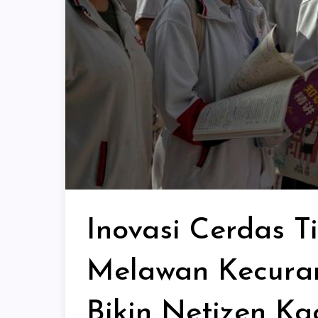
Inovasi Cerdas 
Melawan Kecura
Bikin Netizen K