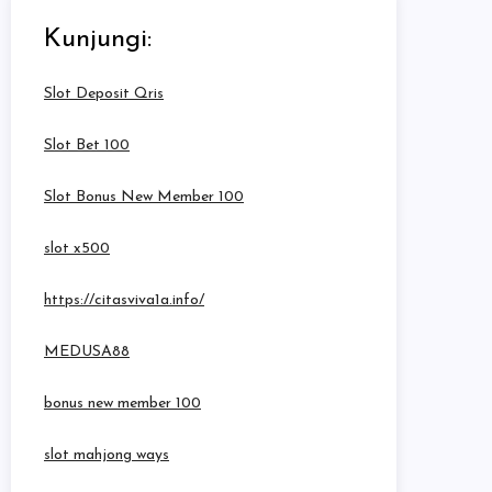
Kunjungi:
Slot Deposit Qris
Slot Bet 100
Slot Bonus New Member 100
slot x500
https://citasviva1a.info/
MEDUSA88
bonus new member 100
slot mahjong ways