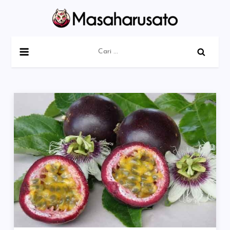
Skip
to
content
Masaharusato
Cari
untuk: