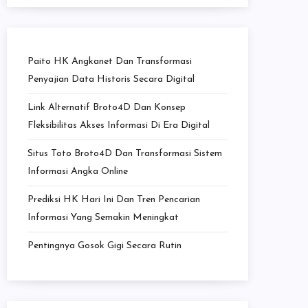
Paito HK Angkanet Dan Transformasi
Penyajian Data Historis Secara Digital
Link Alternatif Broto4D Dan Konsep
Fleksibilitas Akses Informasi Di Era Digital
Situs Toto Broto4D Dan Transformasi Sistem
Informasi Angka Online
Prediksi HK Hari Ini Dan Tren Pencarian
Informasi Yang Semakin Meningkat
Pentingnya Gosok Gigi Secara Rutin