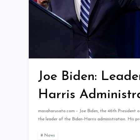
Joe Biden: Leade
Harris Administr
masaharusato.com – Joe Biden, the 46th President of
the leader of the Biden-Harris administration. His 
News