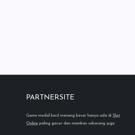
PARTNERSITE
Game modal kecil menang besar hanya ada di
Slot
Online
paling gacor dan mainkan sekarang juga.