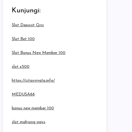
Kunjungi:
Slot Deposit Qris
Slot Bet 100
Slot Bonus New Member 100
slot x500
https://citasviva1a.info/
MEDUSA88
bonus new member 100
slot mahjong ways