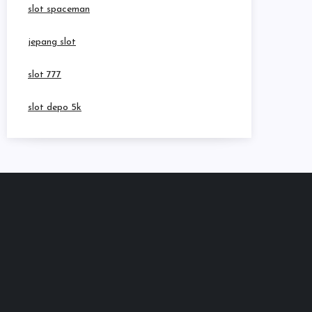
slot spaceman
jepang slot
slot 777
slot depo 5k