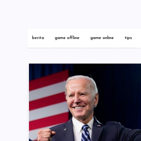
Skip
to
content
Masaharusato
berita
game offline
game online
tips