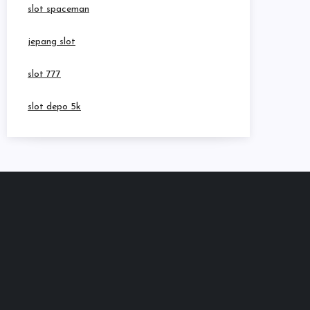
slot spaceman
jepang slot
slot 777
slot depo 5k