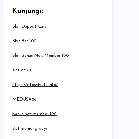
Kunjungi:
Slot Deposit Qris
Slot Bet 100
Slot Bonus New Member 100
slot x500
https://citasviva1a.info/
MEDUSA88
bonus new member 100
slot mahjong ways